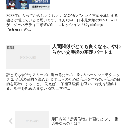
2022年に入ってからちょくちょくDAO"ダオ"という言葉を耳にする
機会が増えていると思います。そんな中、日本最大級のNinja DAO
が、ジェネラティブ形式のNFTコレクション「CryptoNinja
Partners」の...
人間関係がとても良くなる、やわ
生活
らかい交渉術の基礎 パート１
誰とでも会話をスムーズに進めるための、3つのベーシックテクニッ
ク 1. 会話の目的を決める まずは何のために会話をするのか会話の目
的を明確にすること。 例えば、 ①相互理解 お互いの考えを理解す
る。相手を丸め込まない ②相互学習...
岸田内閣「所得倍増」計画にとって一番
必要なものとは？